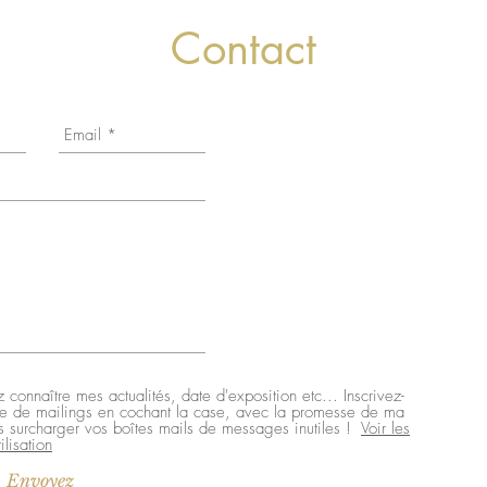
Contact
 connaître mes actualités, date d'exposition etc... Inscrivez-
te de mailings en cochant la case, avec la promesse de ma
s surcharger vos boîtes mails de messages inutiles !
Voir les
ilisation
Envoyez