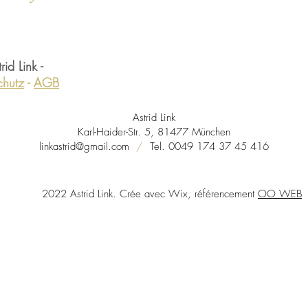
d Link -
chutz
-
AGB
Astrid Link
Karl-Haider-Str. 5, 81477 München
linkastrid@gmail.com
/
Tel. 0049 174 37 45 416
2022 Astrid Link. Crée avec Wix, référencement
OO WEB