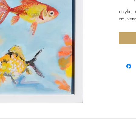
acryliqu
cm, vend