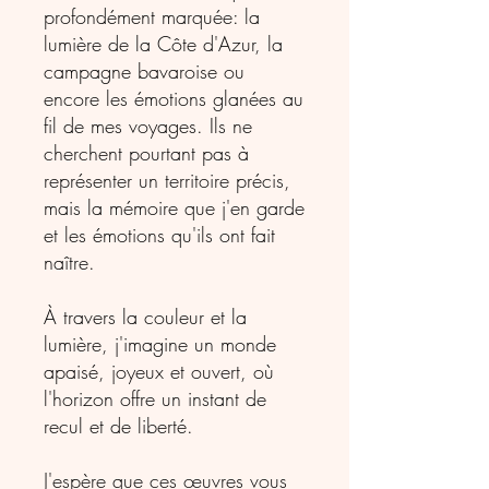
profondément marquée: la
lumière de la Côte d'Azur, la
campagne bavaroise ou
encore les émotions glanées au
fil de mes voyages. Ils ne
cherchent pourtant pas à
représenter un territoire précis,
mais la mémoire que j'en garde
et les émotions qu'ils ont fait
naître.
À travers la couleur et la
lumière, j'imagine un monde
apaisé, joyeux et ouvert, où
l'horizon offre un instant de
recul et de liberté.
J'espère que ces œuvres vous