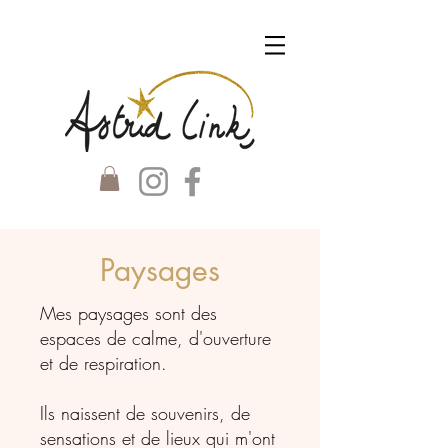
Paysages
Mes paysages sont des
espaces de calme, d'ouverture
et de respiration.
Ils naissent de souvenirs, de
sensations et de lieux qui m'ont