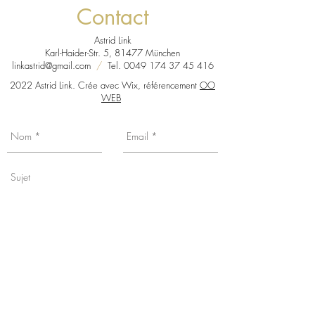
Contact
Astrid Link
Karl-Haider-Str. 5, 81477 München
linkastrid@gmail.com
/
Tel.
0049 174 37 45 416
2022 Astrid Link. Crée avec Wix, référencement
OO
WEB
Vous souhaitez connaître mes actualités,
date d'exposition etc... Inscrivez-vous à
ma liste de mailings en cochant la case,