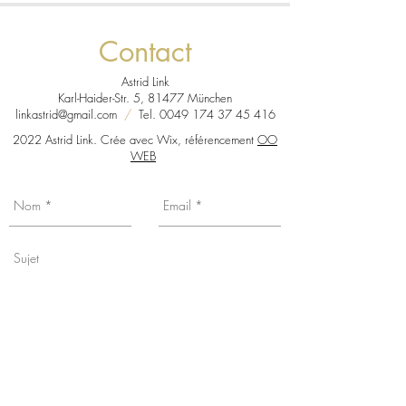
américaine prêt à poser
Contact
Astrid Link
Karl-Haider-Str. 5, 81477 München
linkastrid@gmail.com
/
Tel.
0049 174 37 45 416
2022 Astrid Link. Crée avec Wix, référencement
OO
WEB
Vous souhaitez connaître mes actualités,