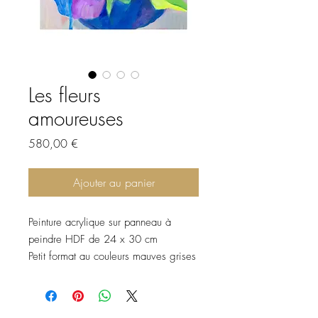
Les fleurs
amoureuses
Prix
580,00 €
Ajouter au panier
Peinture acrylique sur panneau à
peindre HDF de 24 x 30 cm
Petit format au couleurs mauves grises
et bleues laissant une empreinte de
douceur
vendue avec son cadre blanc caisse