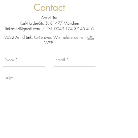
Contact
Astrid Link
Karl-Haider-Str. 5, 81477 München
linkastrid@gmail.com
/
Tel.
0049 174 37 45 416
2022 Astrid Link. Crée avec Wix, référencement
OO
WEB
Vous souhaitez connaître mes actualités,
date d'exposition etc... Inscrivez-vous à
ma liste de mailings en cochant la case,