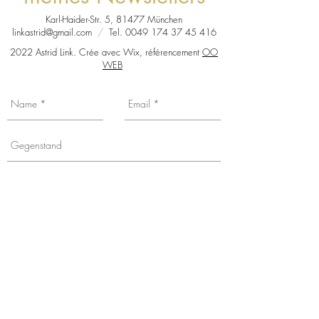
Karl-Haider-Str. 5, 81477 München
linkastrid@gmail.com
/
Tel.
0049 174 37 45 416
2022 Astrid Link. Crée avec Wix, référencement
OO
WEB
Sie möchten über meine Neuigkeiten,
Ausstellungsdaten usw. informiert
werden? Tragen Sie sich in meine
Mailingliste ein, indem Sie das Kästchen
ankreuzen, mit dem Versprechen
meinerseits, Ihre Mailboxen nicht mit