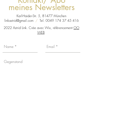
Kontakt/ Abo
meines Newsletters
Karl-Haider-Str. 5, 81477 München
linkastrid@gmail.com
/
Tel.
0049 174 37 45 416
2022 Astrid Link. Crée avec Wix, référencement
OO
WEB
Sie möchten über meine Neuigkeiten,
Ausstellungsdaten usw. informiert
werden? Tragen Sie sich in meine
Mailingliste ein, indem Sie das Kästchen